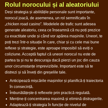
Rolul norocului și al aleatoriului
Deși strategia și abilitățile personale sunt importante,
norocul joacă, de asemenea, un rol semnificativ în
„chicken road casino”. Modelele de trafic sunt adesea
generate aleatoriu, ceea ce înseamnă că nu poți prezice
cu exactitate unde și când vor apărea mașinile. Uneori, te
poți trezi într-o situație în care, chiar și cu cele mai bune
reflexe și strategie, este aproape imposibil să eviți o
coliziune. Acceptă faptul că uneori norocul nu este de
partea ta și nu te descuraja dacă pierzi un joc din cauza
unor circumstanțe imprevizibile. Important este să te
distrezi și să înveți din greșelile tale.
Anticipează mișcările mașinilor și planifică-ți traiectoria
în consecință.
Îmbunătățește-ți reflexele prin practică regulată.
Menține-ți concentrarea maximă și elimină distragerile.
Adaptează-ți strategia în funcție de nivelul de