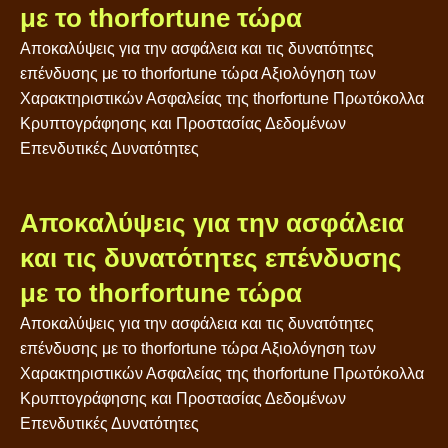
με το thorfortune τώρα
Αποκαλύψεις για την ασφάλεια και τις δυνατότητες
επένδυσης με το thorfortune τώρα Αξιολόγηση των
Χαρακτηριστικών Ασφαλείας της thorfortune Πρωτόκολλα
Κρυπτογράφησης και Προστασίας Δεδομένων
Επενδυτικές Δυνατότητες
Αποκαλύψεις για την ασφάλεια
και τις δυνατότητες επένδυσης
με το thorfortune τώρα
Αποκαλύψεις για την ασφάλεια και τις δυνατότητες
επένδυσης με το thorfortune τώρα Αξιολόγηση των
Χαρακτηριστικών Ασφαλείας της thorfortune Πρωτόκολλα
Κρυπτογράφησης και Προστασίας Δεδομένων
Επενδυτικές Δυνατότητες