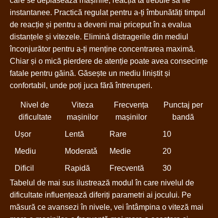
care se deplasează mașinile, reacția ta trebuie să fie
instantanee. Practică regulat pentru a-ți îmbunătăți timpul
de reacție și pentru a deveni mai priceput în a evalua
distanțele și vitezele. Elimină distragerile din mediul
înconjurător pentru a-ți menține concentrarea maximă.
Chiar și o mică pierdere de atenție poate avea consecințe
fatale pentru găină. Găsește un mediu liniștit și
confortabil, unde poți juca fără întreruperi.
Nivel de
Viteza
Frecvența
Punctaj per
dificultate
mașinilor
mașinilor
bandă
Ușor
Lentă
Rare
10
Mediu
Moderatǎ
Medie
20
Dificil
Rapidă
Frecventă
30
Tabelul de mai sus ilustrează modul în care nivelul de
dificultate influențează diferiți parametri ai jocului. Pe
măsură ce avansezi în nivele, vei întâmpina o viteză mai