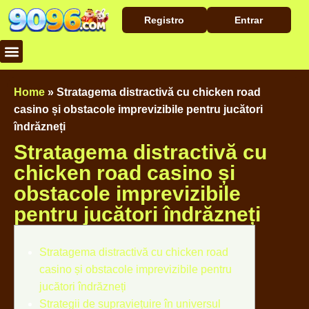
Registro
Entrar
Baixar Aplicativo
Caça Níqueis
Cassino Ao Vivo
Home
»
Stratagema distractivă cu chicken road
casino și obstacole imprevizibile pentru jucători
îndrăzneți
Stratagema distractivă cu
chicken road casino și
obstacole imprevizibile
pentru jucători îndrăzneți
Stratagema distractivă cu chicken road
casino și obstacole imprevizibile pentru
jucători îndrăzneți
Strategii de supraviețuire în universul