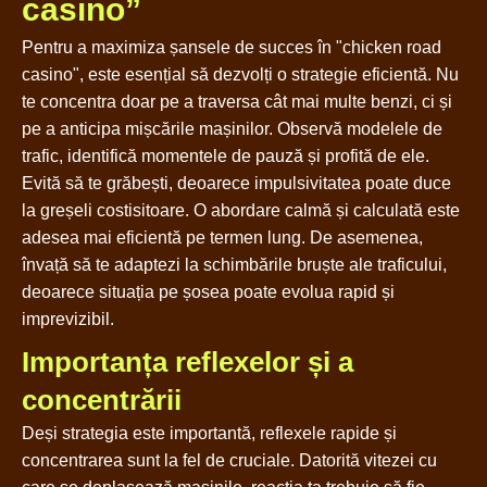
casino”
Pentru a maximiza șansele de succes în "chicken road
casino", este esențial să dezvolți o strategie eficientă. Nu
te concentra doar pe a traversa cât mai multe benzi, ci și
pe a anticipa mișcările mașinilor. Observă modelele de
trafic, identifică momentele de pauză și profită de ele.
Evită să te grăbești, deoarece impulsivitatea poate duce
la greșeli costisitoare. O abordare calmă și calculată este
adesea mai eficientă pe termen lung. De asemenea,
învață să te adaptezi la schimbările bruște ale traficului,
deoarece situația pe șosea poate evolua rapid și
imprevizibil.
Importanța reflexelor și a
concentrării
Deși strategia este importantă, reflexele rapide și
concentrarea sunt la fel de cruciale. Datorită vitezei cu