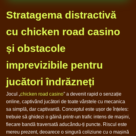
Stratagema distractivă
cu chicken road casino
și obstacole
imprevizibile pentru
jucători îndrăzneți
Jocul „
chicken road casino
” a devenit rapid o senzație
online, captivând jucători de toate vârstele cu mecanica
sa simplă, dar captivantă. Conceptul este ușor de înțeles:
trebuie să ghidezi o găină printr-un trafic intens de mașini,
fiecare bandă traversată aducându-ți puncte. Riscul este
mereu prezent, deoarece o singură coliziune cu o mașină