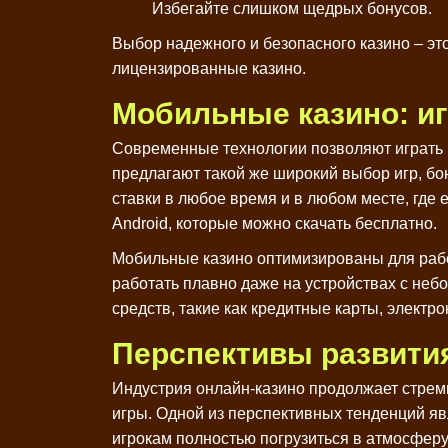
Избегайте слишком щедрых бонусов.
Выбор надежного и безопасного казино – эт
лицензированные казино.
Мобильные казино: иг
Современные технологии позволяют играть 
предлагают такой же широкий выбор игр, бон
ставки в любое время и в любом месте, где
Android, которые можно скачать бесплатно.
Мобильные казино оптимизированы для работ
работать плавно даже на устройствах с не
средств, такие как кредитные карты, элект
Перспективы развития
Индустрия онлайн-казино продолжает стрем
игры. Одной из перспективных тенденций яв
игрокам полностью погрузиться в атмосфер