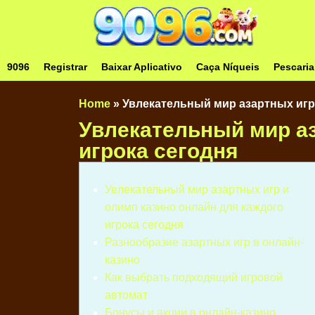
9096
Registrar
Baixar Aplicativo
Caça Níqueis
Pescaria
Home
»
Увлекательный мир азартных игр 
Увлекательный мир аз
игрока сегодня
Увлекательный мир азартных игр и
олимп казино онлайн для каждого
игрока сегодня
Разнообразие азартных игр в онлайн-
казино
Как выбрать подходящий игровой
автомат
Бонусы и акции в онлайн-казино