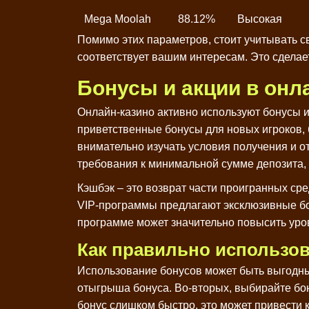
Mega Moolah
88.12%
Высокая
Помимо этих параметров, стоит учитывать с
соответствует вашим интересам. Это сделает
Бонусы и акции в онл
Онлайн-казино активно используют бонусы 
приветственные бонусы для новых игроков, 
внимательно изучать условия получения и 
требования к минимальной сумме депозита, 
Кэшбэк – это возврат части проигранных сре
VIP-программы предлагают эксклюзивные бон
программе может значительно повысить уро
Как правильно использо
Использование бонусов может быть выгодным
отыгрыша бонуса. Во-вторых, выбирайте бон
бонус слишком быстро, это может привести 