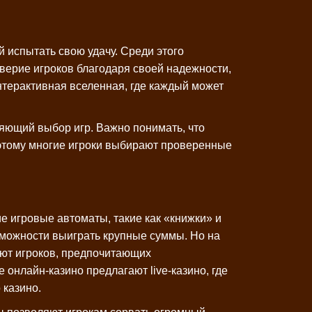
испытать свою удачу. Среди этого
верие игроков благодаря своей надежности,
интерактивная вселенная, где каждый может
яющий выбор игр. Важно понимать, что
этому многие игроки выбирают проверенные
 игровые автоматы, такие как «книжки» и
зможности выиграть крупные суммы. Но на
ают игроков, предпочитающих
 онлайн-казино предлагают live-казино, где
 казино.