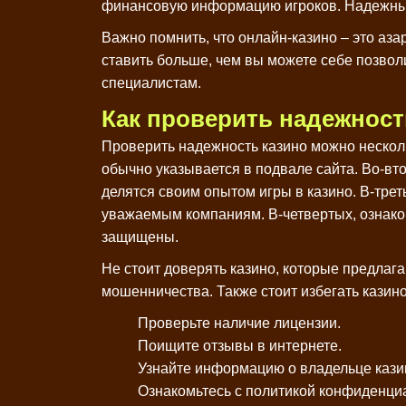
финансовую информацию игроков. Надежные
Важно помнить, что онлайн-казино – это аза
ставить больше, чем вы можете себе позволи
специалистам.
Как проверить надежност
Проверить надежность казино можно нескол
обычно указывается в подвале сайта. Во-вт
делятся своим опытом игры в казино. В-тре
уважаемым компаниям. В-четвертых, ознако
защищены.
Не стоит доверять казино, которые предла
мошенничества. Также стоит избегать казин
Проверьте наличие лицензии.
Поищите отзывы в интернете.
Узнайте информацию о владельце кази
Ознакомьтесь с политикой конфиденци