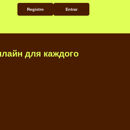
Registro
Entrar
нлайн для каждого