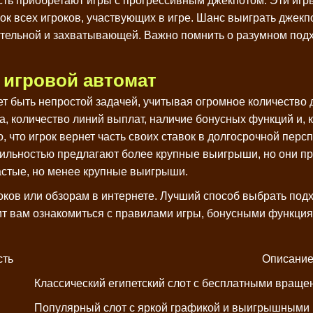
ть приобретают игры с прогрессивным джекпотом. Эти игр
ок всех игроков, участвующих в игре. Шанс выиграть джекп
тельной и захватывающей. Важно помнить о разумном подхо
 игровой автомат
т быть непростой задачей, учитывая огромное количество 
та, количество линий выплат, наличие бонусных функций и, к
 что игрок вернет часть своих ставок в долгосрочной перс
тильностью предлагают более крупные выигрыши, но они про
астые, но менее крупные выигрыши.
роков или обзорам в интернете. Лучший способ выбрать под
ит вам ознакомиться с правилами игры, бонусными функция
сть
Описани
Классический египетский слот с бесплатными враще
Популярный слот с яркой графикой и выигрышными