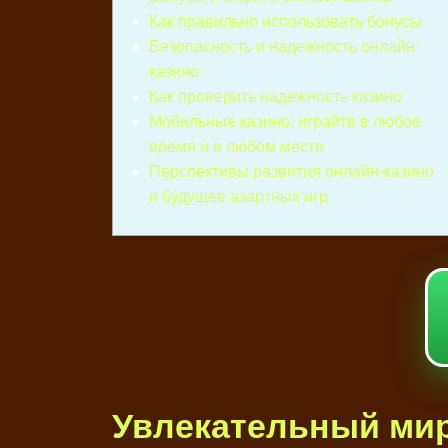
Как правильно использовать бонусы
Безопасность и надежность онлайн-
казино
Как проверить надежность казино
Мобильные казино: играйте в любое
время и в любом месте
Перспективы развития онлайн-казино
и будущее азартных игр
Увлекательный мир