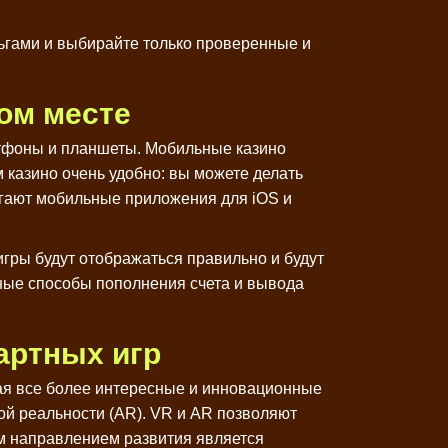
ньгами и выбирайте только проверенные и
ом месте
ртфоны и планшеты. Мобильные казино
м казино очень удобно: вы можете делать
лагают мобильные приложения для iOS и
игры будут отображаться правильно и будут
ные способы пополнения счета и вывода
артных игр
гая все более интересные и инновационные
ой реальности (AR). VR и AR позволяют
м направлением развития является