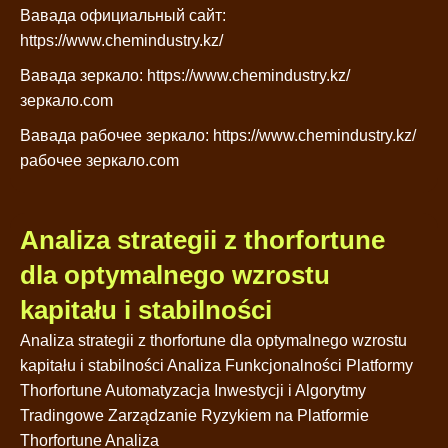
Вавада официальный сайт:
https://www.chemindustry.kz/
Вавада зеркало: https://www.chemindustry.kz/
зеркало.com
Вавада рабочее зеркало: https://www.chemindustry.kz/
рабочее зеркало.com
Analiza strategii z thorfortune
dla optymalnego wzrostu
kapitału i stabilności
Analiza strategii z thorfortune dla optymalnego wzrostu
kapitału i stabilności Analiza Funkcjonalności Platformy
Thorfortune Automatyzacja Inwestycji i Algorytmy
Tradingowe Zarządzanie Ryzykiem na Platformie
Thorfortune Analiza