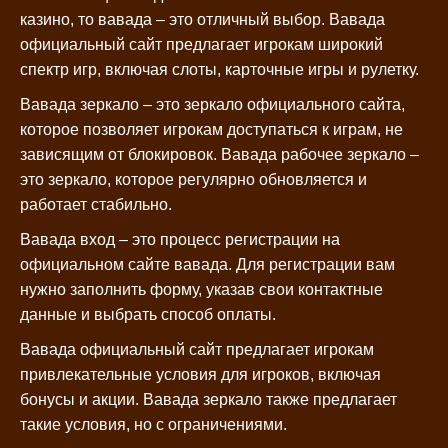
казино, то вавада – это отличный выбор. Вавада
официальный сайт предлагает игрокам широкий
спектр игр, включая слоты, карточные игры и рулетку.
Вавада зеркало – это зеркало официального сайта,
которое позволяет игрокам доступаться к играм, не
зависящим от блокировок. Вавада рабочее зеркало –
это зеркало, которое регулярно обновляется и
работает стабильно.
Вавада вход – это процесс регистрации на
официальном сайте вавада. Для регистрации вам
нужно заполнить форму, указав свои контактные
данные и выбрать способ оплаты.
Вавада официальный сайт предлагает игрокам
привлекательные условия для игроков, включая
бонусы и акции. Вавада зеркало также предлагает
такие условия, но с ограничениями.