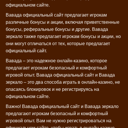
официальном сайте.
Вавада официальный сайт предлагает игрокам
различные бонусы и акции, включая приветственные
бонусы, реферальные бонусы и другие. Вавада
зеркало также предлагает игрокам бонусы и акции, но
они могут отличаться от тех, которые предлагает
официальный сайт.
Вавада – это надежное онлайн-казино, которое
предлагает игрокам безопасный и комфортный
игровой опыт. Вавада официальный сайт и Вавада
зеркало – это два способа играть в онлайн-казино, не
опасаясь блокировок и не регистрируясь на
официальном сайте.
Важно! Вавада официальный сайт и Вавада зеркало
предлагают игрокам безопасный и комфортный
игровой опыт. Вам не нужно регистрироваться на
официальном сайте, чтобы играть в онлайн-казино.