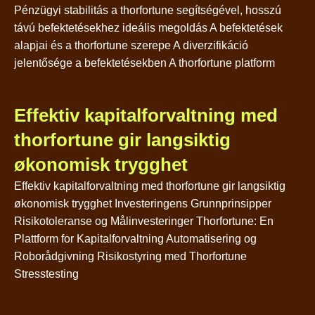
Pénzügyi stabilitás a thorfortune segítségével, hosszú
távú befektetésekhez ideális megoldás A befektetések
alapjai és a thorfortune szerepe A diverzifikáció
jelentősége a befektetésekben A thorfortune platform
Effektiv kapitalforvaltning med
thorfortune gir langsiktig
økonomisk trygghet
Effektiv kapitalforvaltning med thorfortune gir langsiktig
økonomisk trygghet Investeringens Grunnprinsipper
Risikotoleranse og Målinvesteringer Thorfortune: En
Plattform for Kapitalforvaltning Automatisering og
Roborådgivning Risikostyring med Thorfortune
Stresstesting