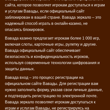
сайта, которое позволяет игрокам доступаться к играм
и услугам Вавады, если официальный сайт
заблокирован в вашей стране. Вавада зеркало – это
надежный способ играть в онлайн-казино, не
опасаясь блокировок.
Вавада казино предлагает игрокам более 1 000 игр,
включая слоты, карточные игры, рулетку и другие.
Вавада официальный сайт обеспечивает
безопасность и конфиденциальность игроков,
используя современные технологии шифрования и
защиты данных.
Вавада вход – это процесс регистрации на
официальном сайте Вавады. Для регистрации вам
нужно заполнить форму, указав свои личные данные,
и подтвердить регистрацию по электронной почте.
Вавада зеркало позволяет игрокам доступаться к
играм и услугам Вавады, не регистрируясь на