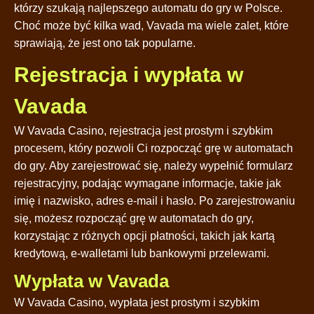
którzy szukają najlepszego automatu do gry w Polsce.
Choć może być kilka wad, Vavada ma wiele zalet, które
sprawiają, że jest ono tak popularne.
Rejestracja i wypłata w
Vavada
W Vavada Casino, rejestracja jest prostym i szybkim
procesem, który pozwoli Ci rozpocząć grę w automatach
do gry. Aby zarejestrować się, należy wypełnić formularz
rejestracyjny, podając wymagane informacje, takie jak
imię i nazwisko, adres e-mail i hasło. Po zarejestrowaniu
się, możesz rozpocząć grę w automatach do gry,
korzystając z różnych opcji płatności, takich jak kartą
kredytową, e-walletami lub bankowymi przelewami.
Wypłata w Vavada
W Vavada Casino, wypłata jest prostym i szybkim