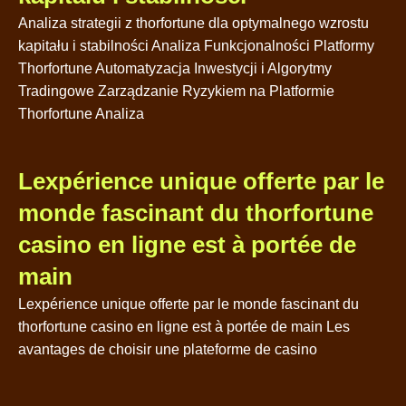
Analiza strategii z thorfortune dla optymalnego wzrostu
kapitału i stabilności Analiza Funkcjonalności Platformy
Thorfortune Automatyzacja Inwestycji i Algorytmy
Tradingowe Zarządzanie Ryzykiem na Platformie
Thorfortune Analiza
Lexpérience unique offerte par le
monde fascinant du thorfortune
casino en ligne est à portée de
main
Lexpérience unique offerte par le monde fascinant du
thorfortune casino en ligne est à portée de main Les
avantages de choisir une plateforme de casino