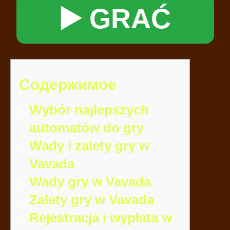
▶️ GRAĆ
Содержимое
Wybór najlepszych
automatów do gry
Wady i zalety gry w
Vavada
Wady gry w Vavada
Zalety gry w Vavada
Rejestracja i wypłata w