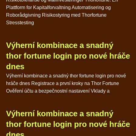
Plattform for Kapitalforvaltning Automatisering og
Roborådgivning Risikostyring med Thorfortune
Stresstesting
Výherní kombinace a snadný
thor fortune login pro nové hráče
dnes
Výherní kombinace a snadný thor fortune login pro nové
hráče dnes Registrace a první kroky na Thor Fortune
Ověření účtu a bezpečnostní nastavení Vklady a
Výherní kombinace a snadný
thor fortune login pro nové hráče
dnes