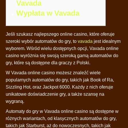
Vavada
Wypłata w Vavada
Jeśli szukasz najlepszego online casino, które oferuje
szeroki wybór automatów do gry, to
vavada
jest idealnym
wyborem. Wśród wielu dostępnych opcji, Vavada online
casino wyróżnia się swoją szeroką gamą automatów do
gry, które są dostępne dla graczy z Polski.
W Vavada online casino możesz znaleźć wiele
popularnych automatów do gry, takich jak Book of Ra,
Sizzling Hot, oraz Jackpot 6000. Każdy z nich oferuje
unikatowe doświadczenie gry, a także szansę na
wygraną.
Automaty do gry w Vavada online casino są dostępne w
różnych wariantach, od klasycznych automatów do gry,
takich jak Starburst, aż do nowoczesnych, takich jak