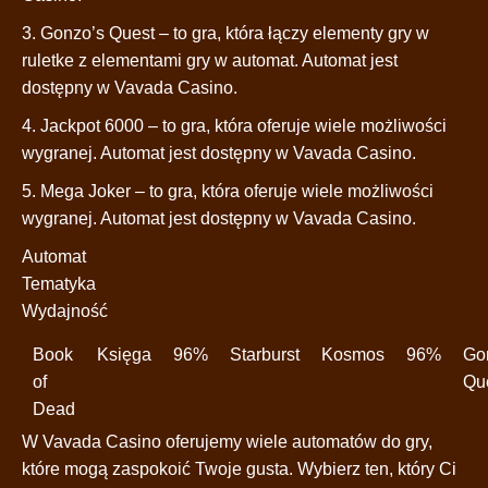
3. Gonzo’s Quest – to gra, która łączy elementy gry w
ruletke z elementami gry w automat. Automat jest
dostępny w Vavada Casino.
4. Jackpot 6000 – to gra, która oferuje wiele możliwości
wygranej. Automat jest dostępny w Vavada Casino.
5. Mega Joker – to gra, która oferuje wiele możliwości
wygranej. Automat jest dostępny w Vavada Casino.
Automat
Tematyka
Wydajność
Book
Księga
96%
Starburst
Kosmos
96%
Go
of
Qu
Dead
W Vavada Casino oferujemy wiele automatów do gry,
które mogą zaspokoić Twoje gusta. Wybierz ten, który Ci