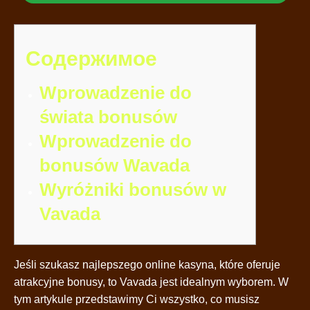
Содержимое
Wprowadzenie do
świata bonusów
Wprowadzenie do
bonusów Wavada
Wyróżniki bonusów w
Vavada
Jeśli szukasz najlepszego online kasyna, które oferuje
atrakcyjne bonusy, to Vavada jest idealnym wyborem. W
tym artykule przedstawimy Ci wszystko, co musisz