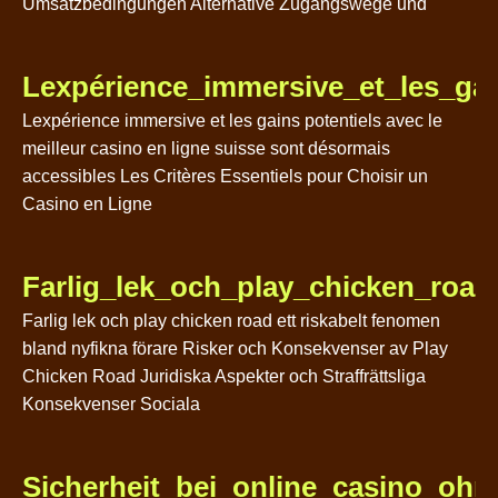
Umsatzbedingungen Alternative Zugangswege und
Lexpérience_immersive_et_les_gai
Lexpérience immersive et les gains potentiels avec le
meilleur casino en ligne suisse sont désormais
accessibles Les Critères Essentiels pour Choisir un
Casino en Ligne
Farlig_lek_och_play_chicken_road
Farlig lek och play chicken road ett riskabelt fenomen
bland nyfikna förare Risker och Konsekvenser av Play
Chicken Road Juridiska Aspekter och Straffrättsliga
Konsekvenser Sociala
Sicherheit_bei_online_casino_oh