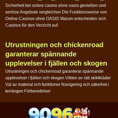
Sicherheit bei online casino ohne oasis genießen und
seriöse Angebote vergleichen Die Funktionsweise von
Online-Casinos ohne OASIS Warum entscheiden sich
Casinos für den Verzicht auf
Utrustningen och chickenroad
garanterar spännande
upplevelser i fjällen och skogen
Utrustningen och chickenroad garanterar spännande
upplevelser i fjällen och skogen Vikten av rätt skiktkläder
Val av material och funktioner Navigering och säkerhet i
terrängen Förberedelser