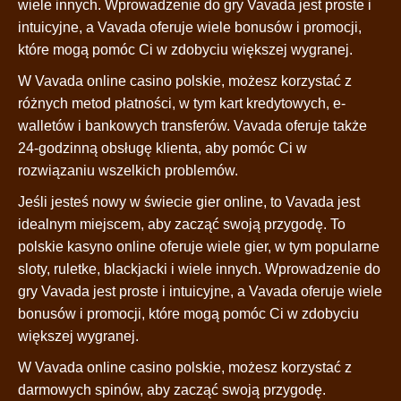
wiele innych. Wprowadzenie do gry Vavada jest proste i
intuicyjne, a Vavada oferuje wiele bonusów i promocji,
które mogą pomóc Ci w zdobyciu większej wygranej.
W Vavada online casino polskie, możesz korzystać z
różnych metod płatności, w tym kart kredytowych, e-
walletów i bankowych transferów. Vavada oferuje także
24-godzinną obsługę klienta, aby pomóc Ci w
rozwiązaniu wszelkich problemów.
Jeśli jesteś nowy w świecie gier online, to Vavada jest
idealnym miejscem, aby zacząć swoją przygodę. To
polskie kasyno online oferuje wiele gier, w tym popularne
sloty, ruletke, blackjacki i wiele innych. Wprowadzenie do
gry Vavada jest proste i intuicyjne, a Vavada oferuje wiele
bonusów i promocji, które mogą pomóc Ci w zdobyciu
większej wygranej.
W Vavada online casino polskie, możesz korzystać z
darmowych spinów, aby zacząć swoją przygodę.