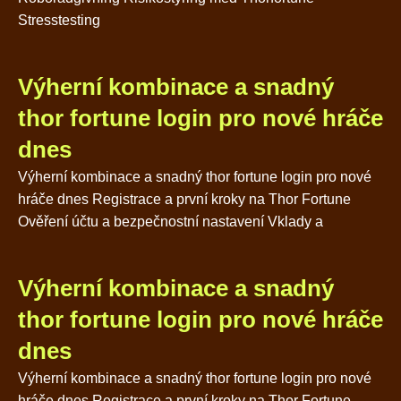
Stresstesting
Výherní kombinace a snadný
thor fortune login pro nové hráče
dnes
Výherní kombinace a snadný thor fortune login pro nové
hráče dnes Registrace a první kroky na Thor Fortune
Ověření účtu a bezpečnostní nastavení Vklady a
Výherní kombinace a snadný
thor fortune login pro nové hráče
dnes
Výherní kombinace a snadný thor fortune login pro nové
hráče dnes Registrace a první kroky na Thor Fortune