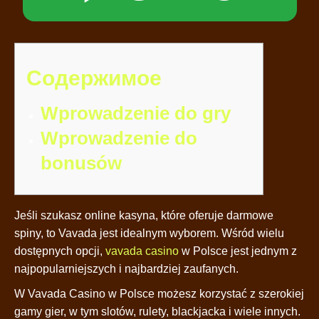
Содержимое
Wprowadzenie do gry
Wprowadzenie do
bonusów
Jeśli szukasz online kasyna, które oferuje darmowe
spiny, to Vavada jest idealnym wyborem. Wśród wielu
dostępnych opcji,
vavada casino
w Polsce jest jednym z
najpopularniejszych i najbardziej zaufanych.
W Vavada Casino w Polsce możesz korzystać z szerokiej
gamy gier, w tym slotów, rulety, blackjacka i wiele innych.