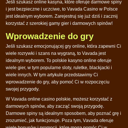
Jeśli szukasz online kasyna, które oferuje darmowe spiny
i jest bezpieczne i uczciwe, to Vavada Casino w Polsce
jest idealnym wyborem. Zarejestruj się już dziś i zacznij
korzystać z szerokiej gamy gier i darmowych spinów!
Wprowadzenie do gry
Jeśli szukasz emocjonującej gry online, która zapewni Ci
wiele rozrywki i szans na wygraną, to Vavada jest
idealnym wyborem. To polskie kasyno online oferuje
wiele gier, w tym popularne sloty, ruletke, blackjacki i
wiele innych. W tym artykule przedstawimy Ci
wprowadzenie do gry, aby pomoć Ci w rozpoczęciu
swojej przygody.
W Vavada online casino polskie, możesz korzystać z
darmowych spinów, aby zacząć swoją przygodę.
Darmowe spiny są idealnym sposobem, aby poznać grę i
zrozumieć, jak funkcjonuje. Poza tym, Vavada oferuje
wiele bonusów i promocji, które mogą pomóc Ci w