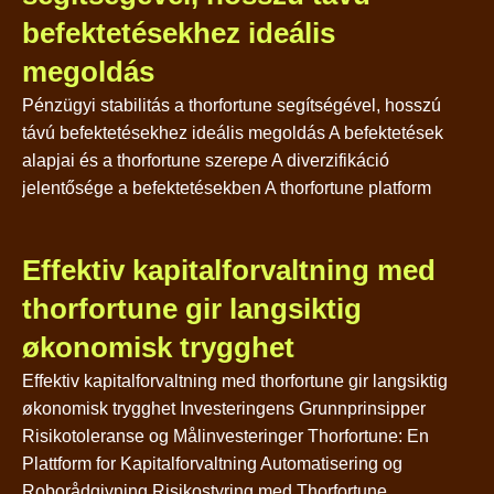
befektetésekhez ideális
megoldás
Pénzügyi stabilitás a thorfortune segítségével, hosszú
távú befektetésekhez ideális megoldás A befektetések
alapjai és a thorfortune szerepe A diverzifikáció
jelentősége a befektetésekben A thorfortune platform
Effektiv kapitalforvaltning med
thorfortune gir langsiktig
økonomisk trygghet
Effektiv kapitalforvaltning med thorfortune gir langsiktig
økonomisk trygghet Investeringens Grunnprinsipper
Risikotoleranse og Målinvesteringer Thorfortune: En
Plattform for Kapitalforvaltning Automatisering og
Roborådgivning Risikostyring med Thorfortune