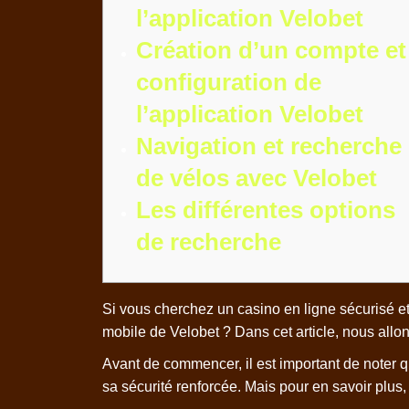
l’application Velobet
Création d’un compte et
configuration de
l’application Velobet
Navigation et recherche
de vélos avec Velobet
Les différentes options
de recherche
Si vous cherchez un casino en ligne sécurisé et
mobile de Velobet ? Dans cet article, nous allo
Avant de commencer, il est important de noter q
sa sécurité renforcée. Mais pour en savoir plus, 