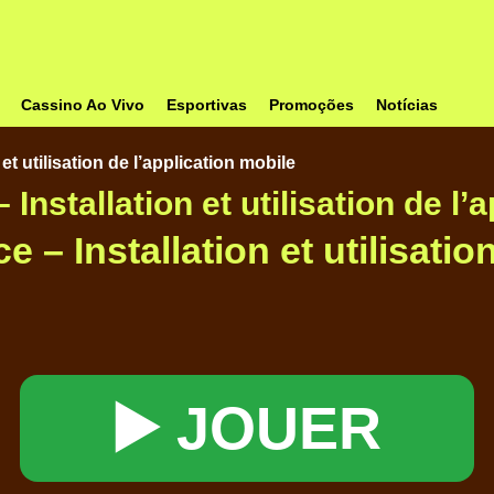
Cassino Ao Vivo
Esportivas
Promoções
Notícias
et utilisation de l’application mobile
Installation et utilisation de l’
 – Installation et utilisation
▶️ JOUER