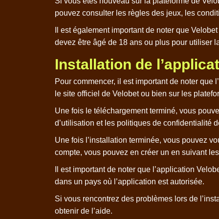
Si vous êtes nouveau sur la plateforme de Velobe
pouvez consulter les règles des jeux, les conditi
Il est également important de noter que Velobet 
devez être âgé de 18 ans ou plus pour utiliser l
Installation de l’applica
Pour commencer, il est important de noter que l’
le site officiel de Velobet ou bien sur les plat
Une fois le téléchargement terminé, vous pouvez l
d’utilisation et les politiques de confidentialité d
Une fois l’installation terminée, vous pouvez v
compte, vous pouvez en créer un en suivant les in
Il est important de noter que l’application Velo
dans un pays où l’application est autorisée.
Si vous rencontrez des problèmes lors de l’insta
obtenir de l’aide.