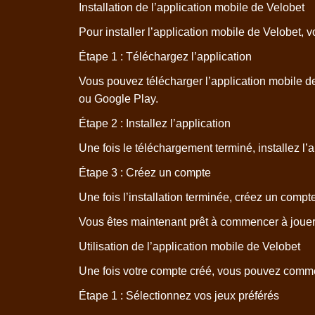
Installation de l’application mobile de Velobet
Pour installer l’application mobile de Velobet, 
Étape 1 : Téléchargez l’application
Vous pouvez télécharger l’application mobile de 
ou Google Play.
Étape 2 : Installez l’application
Une fois le téléchargement terminé, installez l’ap
Étape 3 : Créez un compte
Une fois l’installation terminée, créez un comp
Vous êtes maintenant prêt à commencer à jouer
Utilisation de l’application mobile de Velobet
Une fois votre compte créé, vous pouvez commenc
Étape 1 : Sélectionnez vos jeux préférés