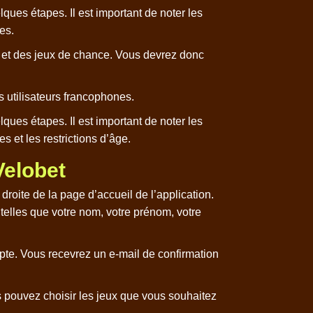
lques étapes. Il est important de noter les
ues.
rd et des jeux de chance. Vous devrez donc
es utilisateurs francophones.
lques étapes. Il est important de noter les
es et les restrictions d’âge.
Velobet
droite de la page d’accueil de l’application.
telles que votre nom, votre prénom, votre
mpte. Vous recevrez un e-mail de confirmation
s pouvez choisir les jeux que vous souhaitez