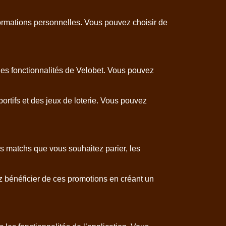
nformations personnelles. Vous pouvez choisir de
les fonctionnalités de Velobet. Vous pouvez
portifs et des jeux de loterie. Vous pouvez
es matchs que vous souhaitez parier, les
z bénéficier de ces promotions en créant un