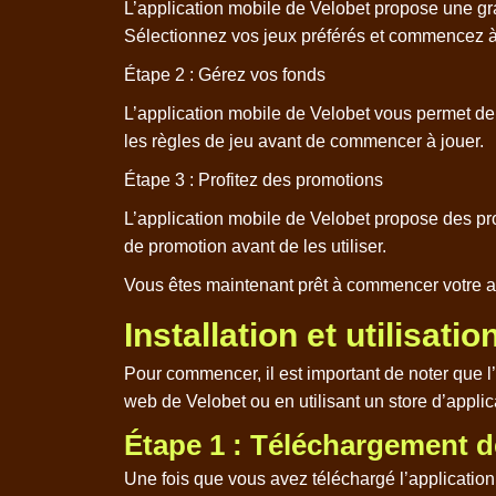
L’application mobile de Velobet propose une gra
Sélectionnez vos jeux préférés et commencez à
Étape 2 : Gérez vos fonds
L’application mobile de Velobet vous permet de g
les règles de jeu avant de commencer à jouer.
Étape 3 : Profitez des promotions
L’application mobile de Velobet propose des pro
de promotion avant de les utiliser.
Vous êtes maintenant prêt à commencer votre a
Installation et utilisat
Pour commencer, il est important de noter que l’i
web de Velobet ou en utilisant un store d’appl
Étape 1 : Téléchargement de
Une fois que vous avez téléchargé l’application,