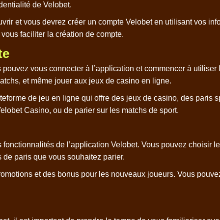
identialité de Velobet.
ouvrir et vous devrez créer un compte Velobet en utilisant vos i
us faciliter la création de compte.
te
 pouvez vous connecter à l’application et commencer à utiliser 
matchs, et même jouer aux jeux de casino en ligne.
teforme de jeu en ligne qui offre des jeux de casino, des paris s
elobet Casino, ou de parier sur les matchs de sport.
 fonctionnalités de l’application Velobet. Vous pouvez choisir l
s de paris que vous souhaitez parier.
s promotions et des bonus pour les nouveaux joueurs. Vous pouve