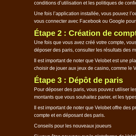
conditions d’utilisation et les politiques de conf
Une fois l’application installée, vous pouvez l’
vous connecter avec Facebook ou Google pour vo
Étape 2 : Création de comp
Une fois que vous avez créé votre compte, vous
déposer des paris, consulter les résultats des 
Il est important de noter que Velobet est une pla
choisir de jouer aux jeux de casino, comme le V
Étape 3 : Dépôt de paris
Pour déposer des paris, vous pouvez utiliser les
montants que vous souhaitez parier, et les type
Il est important de noter que Velobet offre de
compte et en déposant des paris.
Conseils pour les nouveaux joueurs