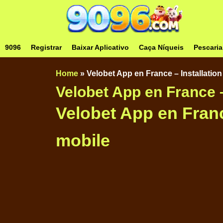
9096
Registrar
Baixar Aplicativo
Caça Níqueis
Pescaria
Home
»
Velobet App en France – Installation 
Velobet App en France – 
Velobet App en France
mobile