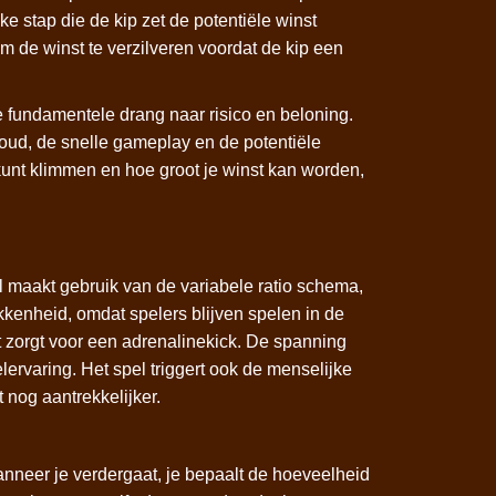
ke stap die de kip zet de potentiële winst
om de winst te verzilveren voordat de kip een
e fundamentele drang naar risico en beloning.
voud, de snelle gameplay en de potentiële
kunt klimmen en hoe groot je winst kan worden,
l maakt gebruik van de variabele ratio schema,
kkenheid, omdat spelers blijven spelen in de
t zorgt voor een adrenalinekick. De spanning
rvaring. Het spel triggert ook de menselijke
 nog aantrekkelijker.
wanneer je verdergaat, je bepaalt de hoeveelheid