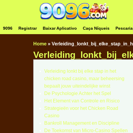
9096
Registrar
Baixar Aplicativo
Caça Níqueis
Pescaria
Home
»
Verleiding_lonkt_bij_elke_stap_in
Verleiding_lonkt_bij_
Verleiding lonkt bij elke stap in het
chicken road casino, maar beheersing
bepaalt jouw uiteindelijke winst
De Psychologie Achter het Spel
Het Element van Controle en Risico
Strategieën voor het Chicken Road
Casino
Bankroll Management en Discipline
De Toekomst van Micro-Casino Spellen