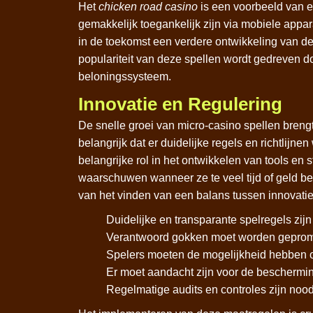
Het
chicken road casino
is een voorbeeld van ee
gemakkelijk toegankelijk zijn via mobiele appa
in de toekomst een verdere ontwikkeling van 
populariteit van deze spellen wordt gedreven d
beloningssysteem.
Innovatie en Regulering
De snelle groei van micro-casino spellen breng
belangrijk dat er duidelijke regels en richtlij
belangrijke rol in het ontwikkelen van tools e
waarschuwen wanneer ze te veel tijd of geld bes
van het vinden van een balans tussen innovatie
Duidelijke en transparante spelregels zijn
Verantwoord gokken moet worden geprom
Spelers moeten de mogelijkheid hebben om
Er moet aandacht zijn voor de beschermi
Regelmatige audits en controles zijn nood