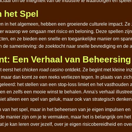
iaal om de integriteit van de industrie te waarborgen en spele
 het Spel
en in het algemeen, hebben een groeiende culturele impact. Ze 
ier waarop we omgaan met risico en beloning. Deze spellen z
cten, en ze bieden een snelle en toegankelijke manier om spann
 in de samenleving: de zoektocht naar snelle bevrediging en de
nt: Een Verhaal van Beheersing
t eerst het
chicken road casino
ontdekt. Ze begint met kleine in
 maar dan komt ze een reeks verliezen tegen. In plaats van zich 
geleerd: het stellen van een stop-loss limiet en het vasthouden a
nen en zelfs een mooie winst te behalen. Anna's verhaal illustree
 niet alleen een spel van geluk, maar ook van strategisch denken 
en van het spel, maar in het beheersen van je eigen impulsen en
manier zijn om je te vermaken, maar het is belangrijk om het m
t je kan leren over jezelf, over je eigen risicobereidheid en ove