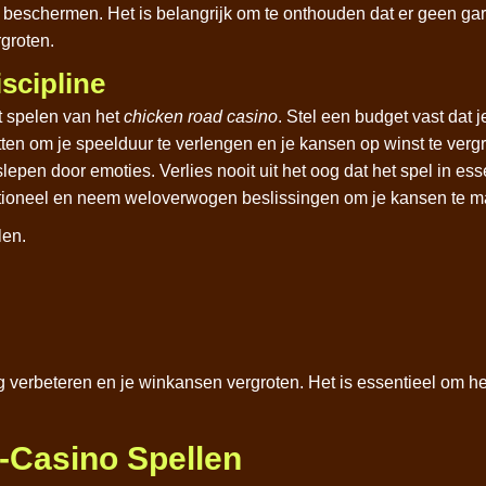
e beschermen. Het is belangrijk om te onthouden dat er geen ga
groten.
scipline
et spelen van het
chicken road casino
. Stel een budget vast dat j
tten om je speelduur te verlengen en je kansen op winst te vergr
slepen door emoties. Verlies nooit uit het oog dat het spel in e
 rationeel en neem weloverwogen beslissingen om je kansen te m
len.
g verbeteren en je winkansen vergroten. Het is essentieel om het
-Casino Spellen