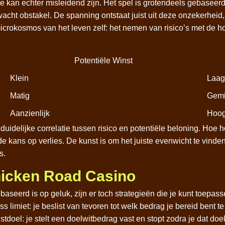
role kan echter misleidend zijn. Het spel is grotendeels gebasee
wacht obstakel. De spanning ontstaat juist uit deze onzekerhei
microkosmos van het leven zelf: het nemen van risico’s met de ho
Potentiële Winst
Klein
Laag
Matig
Gemi
Aanzienlijk
Hoo
 duidelijke correlatie tussen risico en potentiële beloning. Hoe 
de kans op verlies. De kunst is om het juiste evenwicht te vind
s.
hicken Road Casino
aseerd is op geluk, zijn er toch strategieën die je kunt toepas
s limiet: je beslist van tevoren tot welk bedrag je bereid bent te
stdoel: je stelt een doelwitbedrag vast en stopt zodra je dat do