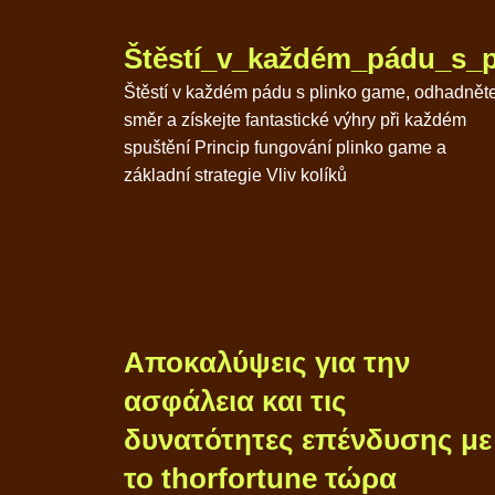
Štěstí_v_každém_pádu_s_p
Štěstí v každém pádu s plinko game, odhadnět
směr a získejte fantastické výhry při každém
spuštění Princip fungování plinko game a
základní strategie Vliv kolíků
Αποκαλύψεις για την
ασφάλεια και τις
δυνατότητες επένδυσης με
το thorfortune τώρα