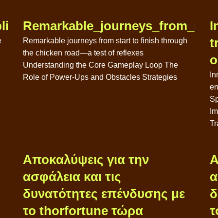
linko_game_odhadněte_směr_a_získe
Remarkable_journeys_from_start
I
t
e
Remarkable journeys from start to finish through
the chicken road—a test of reflexes
o
Understanding the Core Gameplay Loop The
In
Role of Power-Ups and Obstacles Strategies
en
Sp
Im
Tr
Αποκαλύψεις για την
Α
ασφάλεια και τις
α
δυνατότητες επένδυσης με
δ
το thorfortune τώρα
τ