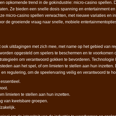
n opkomende trend in de gokindustrie: micro-casino spellen. Di
raten. Ze bieden een snelle dosis spanning en entertainment en 
deze micro-casino spellen verwachten, met nieuwe variaties e
oor de groeiende vraag naar snelle, mobiele entertainmentopties
t ook uitdagingen met zich mee, met name op het gebied van re
nen worden opgesteld om spelers te beschermen en te voorkomen d
n strategieën om verantwoord gokken te bevorderen. Technologie
teden aan het spel, of om limieten te stellen aan hun inzetten.
 en regulering, om de speelervaring veilig en verantwoord te h
 essentieel.
oot.
 limieten te stellen aan hun inzetten.
ng van kwetsbare groepen.
zakelijk.