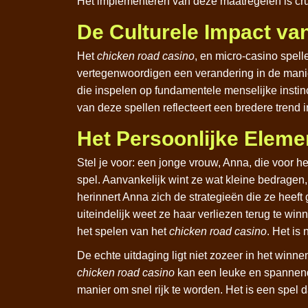
Het implementeren van deze maatregelen is cruc
De Culturele Impact van
Het
chicken road casino
, en micro-casino spell
vertegenwoordigen een verandering in de man
die inspelen op fundamentele menselijke instin
van deze spellen reflecteert een bredere trend
Het Persoonlijke Eleme
Stel je voor: een jonge vrouw, Anna, die voor he
spel. Aanvankelijk wint ze wat kleine bedragen,
herinnert Anna zich de strategieën die ze heeft 
uiteindelijk weet ze haar verliezen terug te win
het spelen van het
chicken road casino
. Het is
De echte uitdaging ligt niet zozeer in het winn
chicken road casino
kan een leuke en spannende 
manier om snel rijk te worden. Het is een spel da