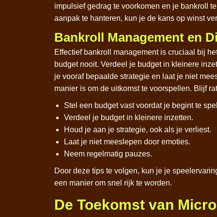
impulsief gedrag te voorkomen en je bankroll t
aanpak te hanteren, kun je de kans op winst ver
Bankroll Management en Di
Effectief bankroll management is cruciaal bij h
budget nooit. Verdeel je budget in kleinere inze
je vooraf bepaalde strategie en laat je niet mee
manier is om de uitkomst te voorspellen. Blijf
Stel een budget vast voordat je begint te spe
Verdeel je budget in kleinere inzetten.
Houd je aan je strategie, ook als je verliest.
Laat je niet meeslepen door emoties.
Neem regelmatig pauzes.
Door deze tips te volgen, kun je je speelervarin
een manier om snel rijk te worden.
De Toekomst van Micro