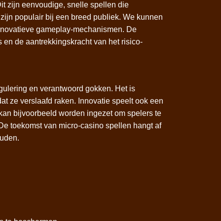
t zijn eenvoudige, snelle spellen die
zijn populair bij een breed publiek. We kunnen
n innovatieve gameplay-mechanismen. De
 en de aantrekkingskracht van het risico-
gulering en verantwoord gokken. Het is
at ze verslaafd raken. Innovatie speelt ook een
 kan bijvoorbeeld worden ingezet om spelers te
 De toekomst van micro-casino spellen hangt af
ouden.