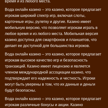
время и из любого места.
Вода онлайн казино – это казино, которое предлагает
игрокам широкий спектр игр, включая слоты,
карточные игры, рулетку и другие. Казино имеет
мобильную версию, что позволяет игрокам играть в
любое время и из любого места. Мобильная версия
казино доступна для смартфонов и планшетов, что
делает ее доступной для большинства игроков.
Вода онлайн казино – это казино, которое предлагает
игрокам высокое качество игр и безопасность
транзакций. Казино имеет лицензию и является
членом международной ассоциации казино, что
подтверждает его надежность и честность. Игроки
могут быть уверены в том, что их данные и деньги
будут безопасны.
Вода онлайн казино – это казино, которое предлагает
игрокам различные бонусы и акции. Казино