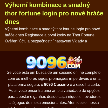
Výherní kombinace a snadný
thor fortune login pro nové hráče
dnes
Výherní kombinace a snadný thor fortune login pro nové
hráče dnes Registrace a první kroky na Thor Fortune
Ověření účtu a bezpečnostní nastavení Vklady a
Se você está em busca de um cassino online completo,
com os melhores jogos, promoções imperdíveis e uma
plataforma segura, o
9096 Cassino
é a escolha certa.
Aqui, você encontra uma ampla variedade de opções
para apostar e ganhar, desde caça-níqueis inovadores
até jogos de mesa emocionantes. Além disso, nossa