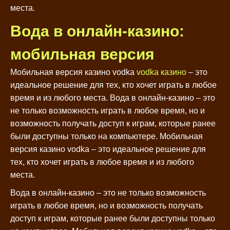
места.
Вода в онлайн-казино:
мобильная версия
Мобильная версия казино vodka
vodka казино
– это
идеальное решение для тех, кто хочет играть в любое
время и из любого места. Вода в онлайн-казино – это
не только возможность играть в любое время, но и
возможность получать доступ к играм, которые ранее
были доступны только на компьютере. Мобильная
версия казино vodka – это идеальное решение для
тех, кто хочет играть в любое время и из любого
места.
Вода в онлайн-казино – это не только возможность
играть в любое время, но и возможность получать
доступ к играм, которые ранее были доступны только