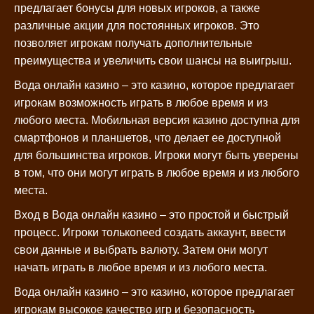
предлагает бонусы для новых игроков, а также
различные акции для постоянных игроков. Это
позволяет игрокам получать дополнительные
преимущества и увеличить свои шансы на выигрыш.
Вода онлайн казино – это казино, которое предлагает
игрокам возможность играть в любое время и из
любого места. Мобильная версия казино доступна для
смартфонов и планшетов, что делает ее доступной
для большинства игроков. Игроки могут быть уверены
в том, что они могут играть в любое время и из любого
места.
Вход в Вода онлайн казино – это простой и быстрый
процесс. Игроки толькоneed создать аккаунт, ввести
свои данные и выбрать валюту. Затем они могут
начать играть в любое время и из любого места.
Вода онлайн казино – это казино, которое предлагает
игрокам высокое качество игр и безопасность