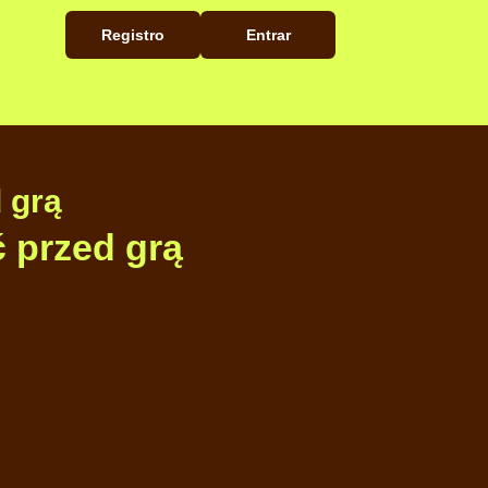
Registro
Entrar
 grą
ć przed grą