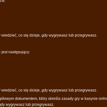
ce:
 wiedzieć, co się dzieje, gdy wygrywasz lub przegrywasz.
 jest następujący:
 wiedzieć, co się dzieje, gdy wygrywasz lub przegrywasz.
gółowym dokumentem, który określa zasady gry w kasynie online
, gdy wygrywasz lub przegrywasz.