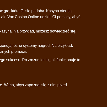
ć grę, która Ci się podoba. Kasyna oferują
ę, ale Vox Casino Online udzieli Ci pomocy, abyś
 kasyna. Na przykład, możesz dowiedzieć się,
jonują różne systemy nagród. Na przykład,
óżnych promocji.
ego sukcesu. Po zrozumieniu, jak funkcjonuje to
. Warto, abyś zapoznał się z nim przed