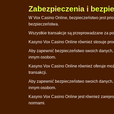
Zabezpieczenia i bezpi
W Vox Casino Online, bezpieczeństwo jest pri
bezpieczeństwa.
Wszystkie transakcje są przeprowadzane za po
Kasyno Vox Casino Online również stosuje proce
Aby zapewnić bezpieczeństwo swoich danych, ka
innym osobom.
Kasyno Vox Casino Online również oferuje możl
transakcji.
Aby zapewnić bezpieczeństwo swoich danych, ka
innym osobom.
Kasyno Vox Casino Online jest również zareje
normami.