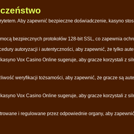
eczeństwo
orytetem. Aby zapewnić bezpieczne doświadczenie, kasyno stos
mocą bezpiecznych protokołów 128-bit SSL, co zapewnia ochron
dury autoryzacji i autentyczności, aby zapewnić, że tylko aut
syno Vox Casino Online sugeruje, aby gracze korzystali z siln
iwość weryfikacji tożsamości, aby zapewnić, że gracze są aut
syno Vox Casino Online sugeruje, aby gracze korzystali z siln
strowane i regulowane przez odpowiednie organy, aby zapewnić