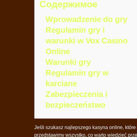
Содержимое
Wprowadzenie do gry
Regulamin gry i
warunki w Vox Casino
Online
Warunki gry
Regulamin gry w
karciane
Zabezpieczenia i
bezpieczeństwo
Jeśli szukasz najlepszego kasyna online, któr
przedstawimy wszystko, co warto wiedzieć prze