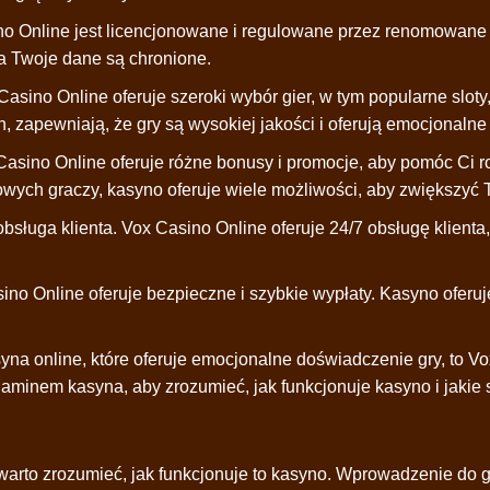
no Online jest licencjonowane i regulowane przez renomowane o
 a Twoje dane są chronione.
sino Online oferuje szeroki wybór gier, w tym popularne sloty, 
n, zapewniają, że gry są wysokiej jakości i oferują emocjonaln
 Casino Online oferuje różne bonusy i promocje, aby pomóc Ci
 nowych graczy, kasyno oferuje wiele możliwości, aby zwiększy
obsługa klienta. Vox Casino Online oferuje 24/7 obsługę klien
sino Online oferuje bezpieczne i szybkie wypłaty. Kasyno ofer
syna online, które oferuje emocjonalne doświadczenie gry, to V
aminem kasyna, aby zrozumieć, jak funkcjonuje kasyno i jakie 
arto zrozumieć, jak funkcjonuje to kasyno. Wprowadzenie do g