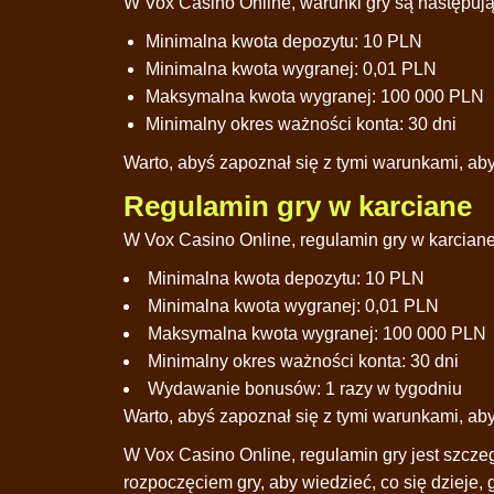
W Vox Casino Online, warunki gry są następują
Minimalna kwota depozytu: 10 PLN
Minimalna kwota wygranej: 0,01 PLN
Maksymalna kwota wygranej: 100 000 PLN
Minimalny okres ważności konta: 30 dni
Warto, abyś zapoznał się z tymi warunkami, aby
Regulamin gry w karciane
W Vox Casino Online, regulamin gry w karciane
Minimalna kwota depozytu: 10 PLN
Minimalna kwota wygranej: 0,01 PLN
Maksymalna kwota wygranej: 100 000 PLN
Minimalny okres ważności konta: 30 dni
Wydawanie bonusów: 1 razy w tygodniu
Warto, abyś zapoznał się z tymi warunkami, aby
W Vox Casino Online, regulamin gry jest szcze
rozpoczęciem gry, aby wiedzieć, co się dzieje