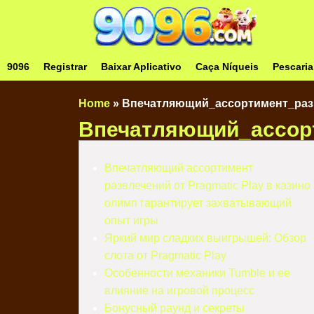
9096
Registrar
Baixar Aplicativo
Caça Níqueis
Pescaria
Home
»
Впечатляющий_ассортимент_раз
Впечатляющий_ассор
Впечатляющий ассортимент
развлечений от Pragmatic Play в казино
олимп гарантирует захватывающий
опыт игры
Яркий мир сладких выигрышей: Обзор
слота от Pragmatic Play
Особенности механики Tumble и ее
влияние на игровой процесс
Бонусный раунд и секреты