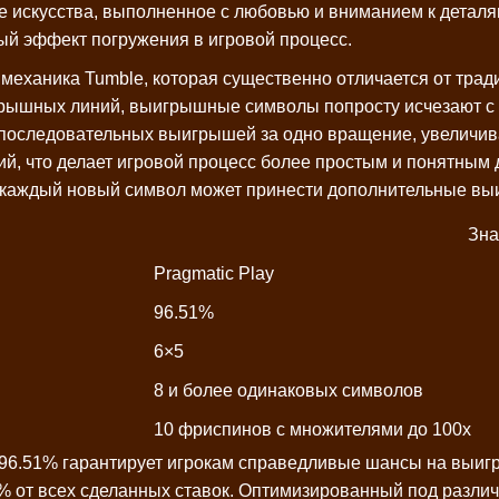
ие искусства, выполненное с любовью и вниманием к детал
ый эффект погружения в игровой процесс.
 механика Tumble, которая существенно отличается от тра
ышных линий, выигрышные символы попросту исчезают с иг
 последовательных выигрышей за одно вращение, увеличи
ий, что делает игровой процесс более простым и понятным 
у каждый новый символ может принести дополнительные вы
Зна
Pragmatic Play
96.51%
6×5
8 и более одинаковых символов
10 фриспинов с множителями до 100x
в 96.51% гарантирует игрокам справедливые шансы на выигр
% от всех сделанных ставок. Оптимизированный под различн