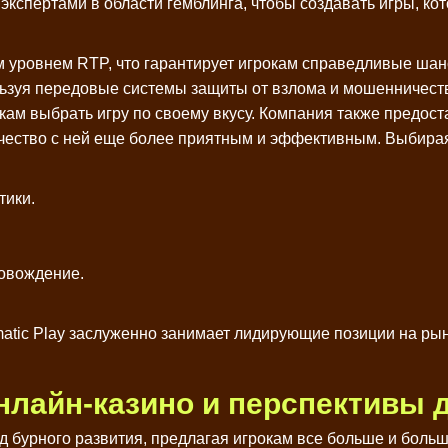
экспертами в области гемблинга, чтобы создавать игры, ко
м уровнем RTP, что гарантирует игрокам справедливые ша
льзуя передовые системы защиты от взлома и мошенничества
окам выбрать игру по своему вкусу. Компания также предос
чество с ней еще более приятным и эффективным. Выбирая с
тики.
ровождение.
atic Play заслуженно занимает лидирующие позиции на рын
нлайн-казино и перспективы 
д бурного развития, предлагая игрокам все больше и боль