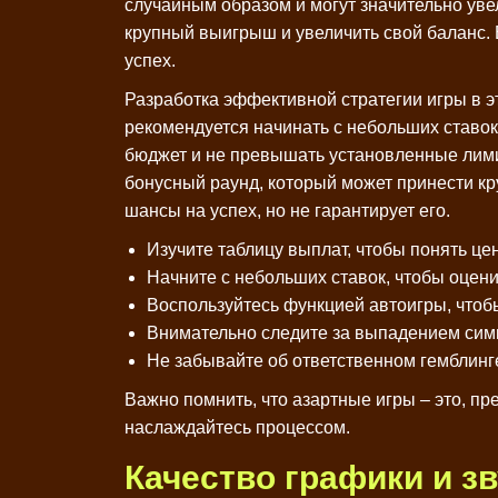
случайным образом и могут значительно уве
крупный выигрыш и увеличить свой баланс. 
успех.
Разработка эффективной стратегии игры в э
рекомендуется начинать с небольших ставо
бюджет и не превышать установленные лимит
бонусный раунд, который может принести к
шансы на успех, но не гарантирует его.
Изучите таблицу выплат, чтобы понять це
Начните с небольших ставок, чтобы оцени
Воспользуйтесь функцией автоигры, чтобы
Внимательно следите за выпадением симв
Не забывайте об ответственном гемблинге
Важно помнить, что азартные игры – это, пре
наслаждайтесь процессом.
Качество графики и 