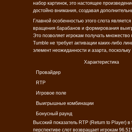
набор картинок, это настоящее произведен
достойно внимания, создавая дополнительн
Главной особенностью этого слота является
вращения барабанов и формирования выигр
Это позволяет игрокам получать множество
Tumble не требует активации каких-либо лин
элемент неожиданности и азарта, поскольк
Характеристика
Провайдер
RTP
Игровое поле
Выигрышные комбинации
Бонусный раунд
Высокий показатель RTP (Return to Player) 
перспективе слот возвращает игрокам 96.51