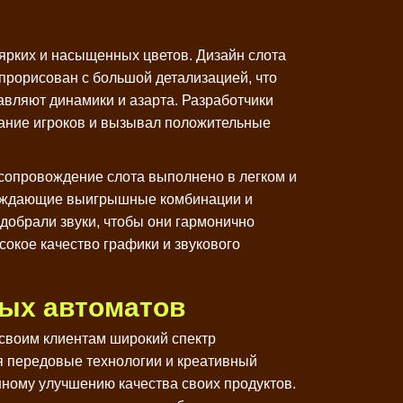
ярких и насыщенных цветов. Дизайн слота
прорисован с большой детализацией, что
вляют динамики и азарта. Разработчики
мание игроков и вызывал положительные
сопровождение слота выполнено в легком и
вождающие выигрышные комбинации и
одобрали звуки, чтобы они гармонично
окое качество графики и звукового
вых автоматов
 своим клиентам широкий спектр
я передовые технологии и креативный
нному улучшению качества своих продуктов.