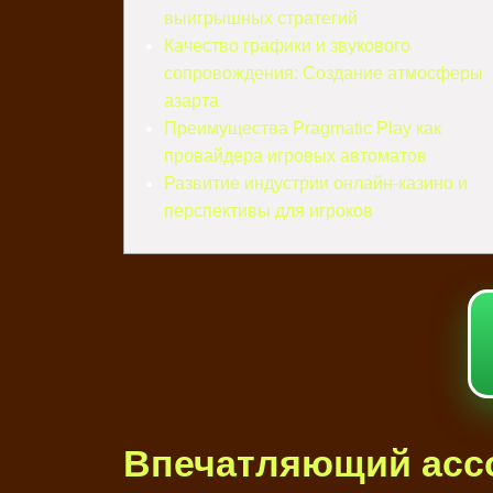
выигрышных стратегий
Качество графики и звукового
сопровождения: Создание атмосферы
азарта
Преимущества Pragmatic Play как
провайдера игровых автоматов
Развитие индустрии онлайн-казино и
перспективы для игроков
Впечатляющий ассо