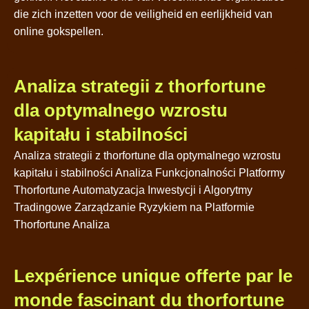
die zich inzetten voor de veiligheid en eerlijkheid van
online gokspellen.
Analiza strategii z thorfortune
dla optymalnego wzrostu
kapitału i stabilności
Analiza strategii z thorfortune dla optymalnego wzrostu
kapitału i stabilności Analiza Funkcjonalności Platformy
Thorfortune Automatyzacja Inwestycji i Algorytmy
Tradingowe Zarządzanie Ryzykiem na Platformie
Thorfortune Analiza
Lexpérience unique offerte par le
monde fascinant du thorfortune