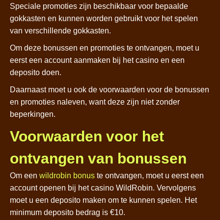
Speciale promoties zijn beschikbaar voor bepaalde
gokkasten en kunnen worden gebruikt voor het spelen
van verschillende gokkasten.
Om deze bonussen en promoties te ontvangen, moet u
eerst een account aanmaken bij het casino en een
deposito doen.
Daarnaast moet u ook de voorwaarden voor de bonussen
en promoties naleven, want deze zijn niet zonder
beperkingen.
Voorwaarden voor het
ontvangen van bonussen
Om een
wildrobin bonus
te ontvangen, moet u eerst een
account openen bij het casino WildRobin. Vervolgens
moet u een deposito maken om te kunnen spelen. Het
minimum deposito bedrag is €10.