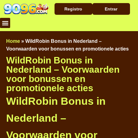
Registro
Entrar
Baixar Aplicativo
Caça Níqueis
Cassino Ao Vivo
Home
»
WildRobin Bonus in Nederland –
Voorwaarden voor bonussen en promotionele acties
WildRobin Bonus in
Nederland – Voorwaarden
voor bonussen en
promotionele acties
WildRobin Bonus in
Nederland –
Voorwaarden voor