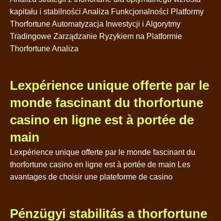
kapitału i stabilności Analiza Funkcjonalności Platformy
Thorfortune Automatyzacja Inwestycji i Algorytmy
Tradingowe Zarządzanie Ryzykiem na Platformie
Thorfortune Analiza
Lexpérience unique offerte par le
monde fascinant du thorfortune
casino en ligne est à portée de
main
Lexpérience unique offerte par le monde fascinant du
thorfortune casino en ligne est à portée de main Les
avantages de choisir une plateforme de casino
Pénzügyi stabilitás a thorfortune