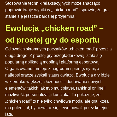
Stosowanie technik relaksacyjnych może znacząco
poprawić twoje wyniki w „chicken road” i sprawić, że gra
stanie się jeszcze bardziej przyjemna.
Ewolucja „chicken road” –
od prostej gry do esportu
Od swoich skromnych początków, „chicken road” przeszła
długą drogę. Z prostej gry przeglądarkowej, stała się
popularną aplikacją mobilną i platformą esportową.
Organizowano turnieje z nagrodami pieniężnymi, a
najlepsi gracze zyskali status gwiazd. Ewolucja gry idzie
w kierunku większej złożoności i dodawania nowych
elementów, takich jak tryb multiplayer, rankingi online i
możliwość personalizacji kurczaka. To pokazuje, że
„chicken road” to nie tylko chwilowa moda, ale gra, która
ma potencjał, by rozwijać się i ewoluować przez kolejne
lata.