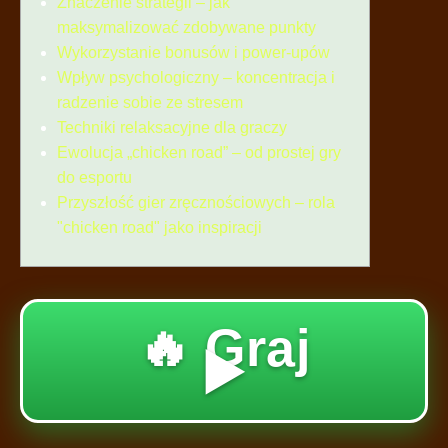
Znaczenie strategii – jak
maksymalizować zdobywane punkty
Wykorzystanie bonusów i power-upów
Wpływ psychologiczny – koncentracja i
radzenie sobie ze stresem
Techniki relaksacyjne dla graczy
Ewolucja „chicken road” – od prostej gry
do esportu
Przyszłość gier zręcznościowych – rola
"chicken road" jako inspiracji
🔥 Graj
▶️