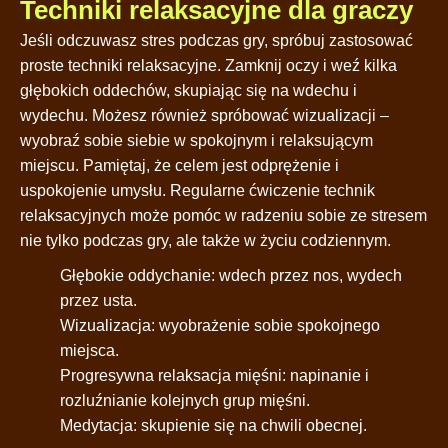
Techniki relaksacyjne dla graczy
Jeśli odczuwasz stres podczas gry, spróbuj zastosować
proste techniki relaksacyjne. Zamknij oczy i weź kilka
głębokich oddechów, skupiając się na wdechu i
wydechu. Możesz również spróbować wizualizacji –
wyobraź sobie siebie w spokojnym i relaksującym
miejscu. Pamiętaj, że celem jest odprężenie i
uspokojenie umysłu. Regularne ćwiczenie technik
relaksacyjnych może pomóc w radzeniu sobie ze stresem
nie tylko podczas gry, ale także w życiu codziennym.
Głębokie oddychanie: wdech przez nos, wydech
przez usta.
Wizualizacja: wyobrażenie sobie spokojnego
miejsca.
Progresywna relaksacja mięśni: napinanie i
rozluźnianie kolejnych grup mięśni.
Medytacja: skupienie się na chwili obecnej.