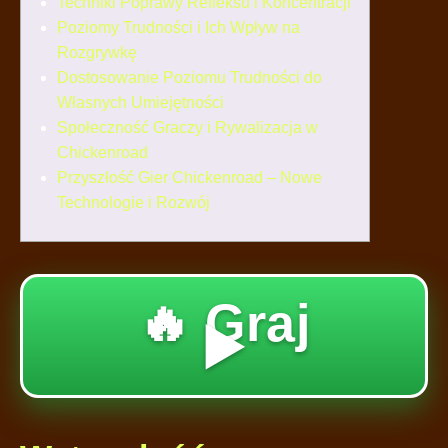
Techniki Poprawy Refleksu i Koncentracji
Poziomy Trudności i Ich Wpływ na
Rozgrywkę
Dostosowanie Poziomu Trudności do
Własnych Umiejętności
Społeczność Graczy i Rywalizacja w
Chickenroad
Przyszłość Gier Chickenroad – Nowe
Technologie i Rozwój
🔥 Graj
▶️