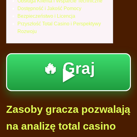
Obsługa Klienta i Wsparcie Techniczne
Dostępność i Jakość Pomocy
Bezpieczeństwo i Licencja
Przyszłość Total Casino i Perspektywy
Rozwoju
🔥 Graj
▶️
Zasoby gracza pozwalają
na analizę total casino