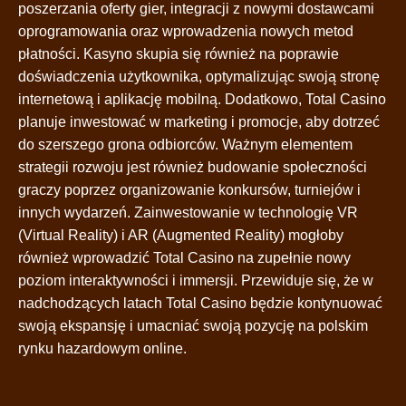
poszerzania oferty gier, integracji z nowymi dostawcami
oprogramowania oraz wprowadzenia nowych metod
płatności. Kasyno skupia się również na poprawie
doświadczenia użytkownika, optymalizując swoją stronę
internetową i aplikację mobilną. Dodatkowo, Total Casino
planuje inwestować w marketing i promocje, aby dotrzeć
do szerszego grona odbiorców. Ważnym elementem
strategii rozwoju jest również budowanie społeczności
graczy poprzez organizowanie konkursów, turniejów i
innych wydarzeń. Zainwestowanie w technologię VR
(Virtual Reality) i AR (Augmented Reality) mogłoby
również wprowadzić Total Casino na zupełnie nowy
poziom interaktywności i immersji. Przewiduje się, że w
nadchodzących latach Total Casino będzie kontynuować
swoją ekspansję i umacniać swoją pozycję na polskim
rynku hazardowym online.