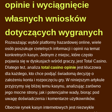
opinie i wyciągnięcie
własnych wniosków
dotyczących wygranych
Rozważając wybór platformy hazardowej online, wiele
osób poszukuje rzetelnych informacji i opinii na temat
konkretnych kasyn. Jednym z miejsc, które często
pojawia się w dyskusjach wśród graczy, jest Total Casino.
Dlatego też, analiza
total casino opinie
jest kluczowa
dla każdego, kto chce podjąć świadomą decyzję o
założeniu konta i rozpoczęciu gry. W niniejszym artykule
przyjrzymy się bliżej temu kasynu, analizując zarówno
jego mocne strony, jak i potencjalne wady, biorąc pod
uwagę doświadczenia i komentarze użytkowników.
Obecnie rynek kasyn internetowych jest niezwykle