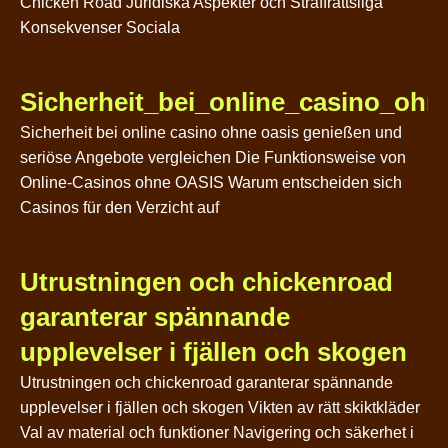
Chicken Road Juridiska Aspekter och Straffrättsliga
Konsekvenser Sociala
Sicherheit_bei_online_casino_oh
Sicherheit bei online casino ohne oasis genießen und
seriöse Angebote vergleichen Die Funktionsweise von
Online-Casinos ohne OASIS Warum entscheiden sich
Casinos für den Verzicht auf
Utrustningen och chickenroad
garanterar spännande
upplevelser i fjällen och skogen
Utrustningen och chickenroad garanterar spännande
upplevelser i fjällen och skogen Vikten av rätt skiktkläder
Val av material och funktioner Navigering och säkerhet i