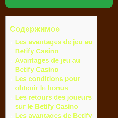
Содержимое
Les avantages de jeu au
Betify Casino
Avantages de jeu au
Betify Casino
Les conditions pour
obtenir le bonus
Les retours des joueurs
sur le Betify Casino
Les avantages de Betify