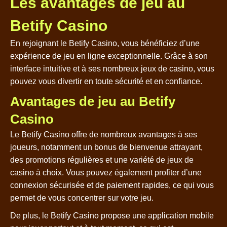
Les avantages de jeu au
Betify Casino
En rejoignant le Betify Casino, vous bénéficiez d’une
expérience de jeu en ligne exceptionnelle. Grâce à son
interface intuitive et à ses nombreux jeux de casino, vous
pouvez vous divertir en toute sécurité et en confiance.
Avantages de jeu au Betify
Casino
Le Betify Casino offre de nombreux avantages à ses
joueurs, notamment un bonus de bienvenue attrayant,
des promotions régulières et une variété de jeux de
casino à choix. Vous pouvez également profiter d’une
connexion sécurisée et de paiement rapides, ce qui vous
permet de vous concentrer sur votre jeu.
De plus, le Betify Casino propose une application mobile