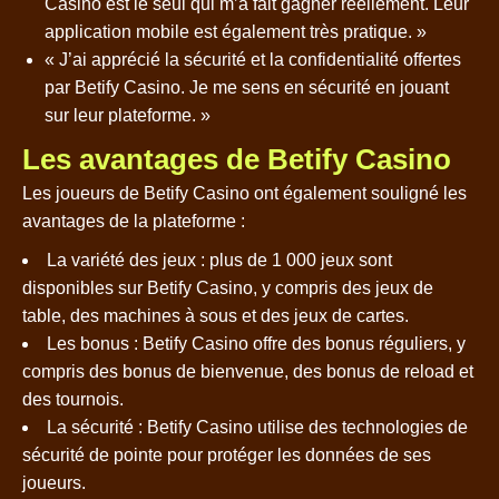
Casino est le seul qui m’a fait gagner réellement. Leur
application mobile est également très pratique. »
« J’ai apprécié la sécurité et la confidentialité offertes
par Betify Casino. Je me sens en sécurité en jouant
sur leur plateforme. »
Les avantages de Betify Casino
Les joueurs de Betify Casino ont également souligné les
avantages de la plateforme :
La variété des jeux : plus de 1 000 jeux sont
disponibles sur Betify Casino, y compris des jeux de
table, des machines à sous et des jeux de cartes.
Les bonus : Betify Casino offre des bonus réguliers, y
compris des bonus de bienvenue, des bonus de reload et
des tournois.
La sécurité : Betify Casino utilise des technologies de
sécurité de pointe pour protéger les données de ses
joueurs.