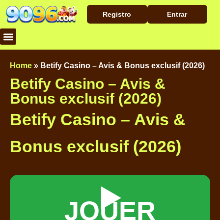
Registro
Entrar
Baixar Aplicativo
Caça Níqueis
Cassino Ao Vivo
Home
»
Betify Casino – Avis & Bonus exclusif (2026)
Betify Casino – Avis &
Bonus exclusif (2026)
Betify Casino – Avis &
Bonus exclusif (2026)
▶️
JOUER