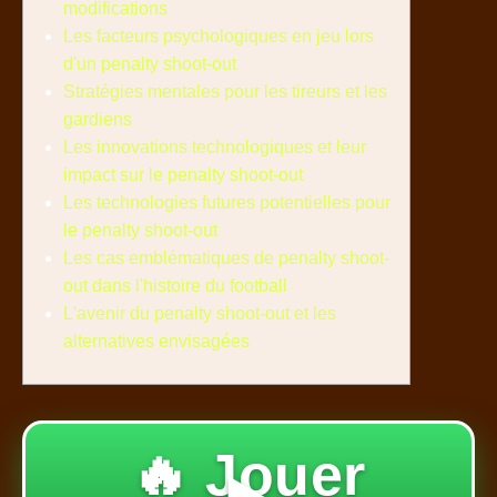
modifications
Les facteurs psychologiques en jeu lors
d'un penalty shoot-out
Stratégies mentales pour les tireurs et les
gardiens
Les innovations technologiques et leur
impact sur le penalty shoot-out
Les technologies futures potentielles pour
le penalty shoot-out
Les cas emblématiques de penalty shoot-
out dans l'histoire du football
L'avenir du penalty shoot-out et les
alternatives envisagées
🔥 Jouer