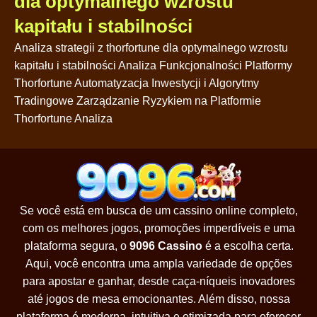
dla optymalnego wzrostu
kapitału i stabilności
Analiza strategii z thorfortune dla optymalnego wzrostu
kapitału i stabilności Analiza Funkcjonalności Platformy
Thorfortune Automatyzacja Inwestycji i Algorytmy
Tradingowe Zarządzanie Ryzykiem na Platformie
Thorfortune Analiza
Se você está em busca de um cassino online completo,
com os melhores jogos, promoções imperdíveis e uma
plataforma segura, o
9096 Cassino
é a escolha certa.
Aqui, você encontra uma ampla variedade de opções
para apostar e ganhar, desde caça-níqueis inovadores
até jogos de mesa emocionantes. Além disso, nossa
plataforma é moderna, intuitiva e otimizada para oferecer