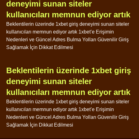
deneyimi sunan siteler
kullanıcıları memnun ediyor artık
Beklentilerin üzerinde 1xbet giriş deneyimi sunan siteler
kullanıcıları memnun ediyor artık 1xbet’e Erişimin
Nedenleri ve Güncel Adres Bulma Yolları Güvenilir Giriş
Sağlamak İçin Dikkat Edilmesi
Beklentilerin üzerinde 1xbet giriş
deneyimi sunan siteler
kullanıcıları memnun ediyor artık
Beklentilerin üzerinde 1xbet giriş deneyimi sunan siteler
kullanıcıları memnun ediyor artık 1xbet’e Erişimin
Nedenleri ve Güncel Adres Bulma Yolları Güvenilir Giriş
Sağlamak İçin Dikkat Edilmesi