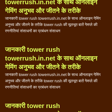
towerrush.in.net के साथ ऑनलाइन
गेमिंग अनुभव और जीतने के तरीके
जानकारी tower rush towerrush.in.net के साथ ऑनलाइन गेमिंग
अनुभव और जीतने के तरीके tower rush की मूलभूत बातें गेमप्ले की
रणनीतियां संसाधनों का प्रबंधन संसाधन
जानकारी tower rush
towerrush.in.net के साथ ऑनलाइन
गेमिंग अनुभव और जीतने के तरीके
जानकारी tower rush towerrush.in.net के साथ ऑनलाइन गेमिंग
अनुभव और जीतने के तरीके tower rush की मूलभूत बातें गेमप्ले की
रणनीतियां संसाधनों का प्रबंधन संसाधन
जानकारी tower rush