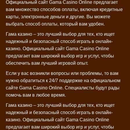
Официальный сайт Gama Casino Online предлагает
вам множество способов оплаты, включая кредитные
карты, электронные деньги и другие. Вы можете
выбрать способ оплаты, который вам удобен.
Гама казино – это лучший выбор для тех, кто ищет
надежный и безопасный способ играть в онлайн-
казино. Официальный сайт Gama Casino Online
предлагает вам широкий выбор игр и услуг, чтобы
обеспечить вам лучший игровой опыт.
Если у вас возникли вопросы или проблемы, то вам
нужно обратиться к 24/7 поддержке на официальном
сайте Gama Casino Online. Специалисты будут рады
помочь вам в любое время.
Гама казино – это лучший выбор для тех, кто ищет
надежный и безопасный способ играть в онлайн-
казино. Официальный сайт Gama Casino Online
предлагает вам широкий выбор игр и услуг, чтобы