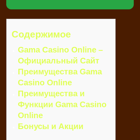
Содержимое
Gama Casino Online –
Официальный Сайт
Преимущества Gama
Casino Online
Преимущества и
Функции Gama Casino
Online
Бонусы и Акции