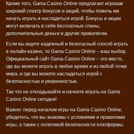
Кроме того, Gama Casino Online предлагает игрокам
широкий спектр бонусов и акций, чтобы помочь им
начать играть и насладиться игрой. Бонусы и акции
могут включать в себя бесплатные спины,
дополнительные деньги и другие привилегии.
Если вы ищете надежный и безопасный способ играть
в онлайн-казино, то Gama Casino Online – ваш выбор.
Официальный сайт Gama Casino Online – это место,
где вы можете играть в любое время и из любой точки
мира, и где вы можете насладиться игрой с
безопасностью и уверенностью.
Так что не откладывайте и начните играть на Gama
Casino Online сегодня!
Важно: перед началом игры на Gama Casino Online,
убедитесь, что вы знакомы с условиями и правилами
игры, а также с политикой безопасности платформы.