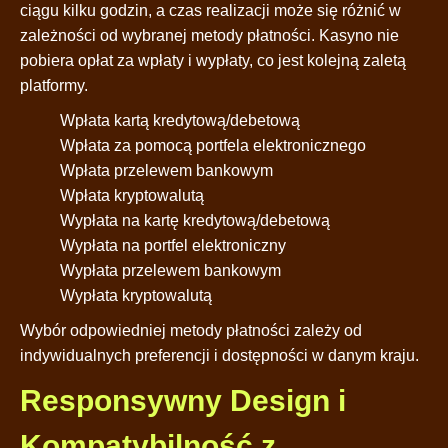
ciągu kilku godzin, a czas realizacji może się różnić w
zależności od wybranej metody płatności. Kasyno nie
pobiera opłat za wpłaty i wypłaty, co jest kolejną zaletą
platformy.
Wpłata kartą kredytową/debetową
Wpłata za pomocą portfela elektronicznego
Wpłata przelewem bankowym
Wpłata kryptowalutą
Wypłata na kartę kredytową/debetową
Wypłata na portfel elektroniczny
Wypłata przelewem bankowym
Wypłata kryptowalutą
Wybór odpowiedniej metody płatności zależy od
indywidualnych preferencji i dostępności w danym kraju.
Responsywny Design i
Kompatybilność z