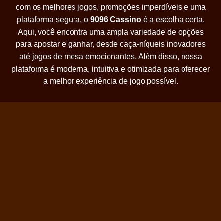
com os melhores jogos, promoções imperdíveis e uma
plataforma segura, o
9096 Cassino
é a escolha certa.
Aqui, você encontra uma ampla variedade de opções
para apostar e ganhar, desde caça-níqueis inovadores
até jogos de mesa emocionantes. Além disso, nossa
plataforma é moderna, intuitiva e otimizada para oferecer
a melhor experiência de jogo possível.