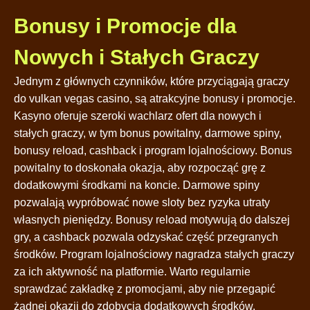
Bonusy i Promocje dla
Nowych i Stałych Graczy
Jednym z głównych czynników, które przyciągają graczy
do
vulkan vegas casino
, są atrakcyjne bonusy i promocje.
Kasyno oferuje szeroki wachlarz ofert dla nowych i
stałych graczy, w tym bonus powitalny, darmowe spiny,
bonusy reload, cashback i program lojalnościowy. Bonus
powitalny to doskonała okazja, aby rozpocząć grę z
dodatkowymi środkami na koncie. Darmowe spiny
pozwalają wypróbować nowe sloty bez ryzyka utraty
własnych pieniędzy. Bonusy reload motywują do dalszej
gry, a cashback pozwala odzyskać część przegranych
środków. Program lojalnościowy nagradza stałych graczy
za ich aktywność na platformie. Warto regularnie
sprawdzać zakładkę z promocjami, aby nie przegapić
żadnej okazji do zdobycia dodatkowych środków.