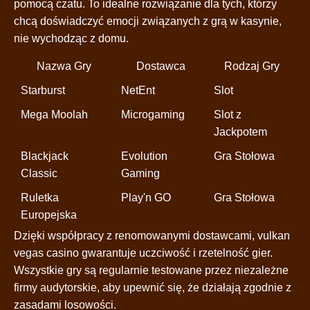
pomocą czatu. To idealne rozwiązanie dla tych, którzy
chcą doświadczyć emocji związanych z grą w kasynie,
nie wychodząc z domu.
Nazwa Gry
Dostawca
Rodzaj Gry
Starburst
NetEnt
Slot
Mega Moolah
Microgaming
Slot z
Jackpotem
Blackjack
Evolution
Gra Stołowa
Classic
Gaming
Ruletka
Play'n GO
Gra Stołowa
Europejska
Dzięki współpracy z renomowanymi dostawcami,
vulkan
vegas casino
gwarantuje uczciwość i rzetelność gier.
Wszystkie gry są regularnie testowane przez niezależne
firmy audytorskie, aby upewnić się, że działają zgodnie z
zasadami losowości.