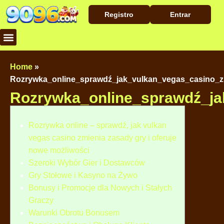
Registro
Entrar
Baixar Aplicativo
Caça Níqueis
Cassino Ao Vivo
Home
»
Rozrywka_online_sprawdź_jak_vulkan_vegas_casino_z
Rozrywka_online_sprawdź_ja
Rozrywka online – sprawdź, jak vulkan
vegas casino zmienia zasady gry i oferuje
nowe możliwości
Szeroki Wybór Gier i Dostawców
Gry Stołowe i Kasyno na Żywo
Bonusy i Promocje dla Nowych i Stałych
Graczy
Warunki Obrotu Bonusem