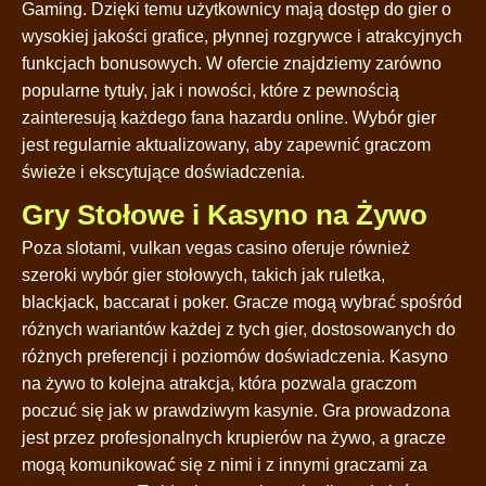
Gaming. Dzięki temu użytkownicy mają dostęp do gier o
wysokiej jakości grafice, płynnej rozgrywce i atrakcyjnych
funkcjach bonusowych. W ofercie znajdziemy zarówno
popularne tytuły, jak i nowości, które z pewnością
zainteresują każdego fana hazardu online. Wybór gier
jest regularnie aktualizowany, aby zapewnić graczom
świeże i ekscytujące doświadczenia.
Gry Stołowe i Kasyno na Żywo
Poza slotami,
vulkan vegas casino
oferuje również
szeroki wybór gier stołowych, takich jak ruletka,
blackjack, baccarat i poker. Gracze mogą wybrać spośród
różnych wariantów każdej z tych gier, dostosowanych do
różnych preferencji i poziomów doświadczenia. Kasyno
na żywo to kolejna atrakcja, która pozwala graczom
poczuć się jak w prawdziwym kasynie. Gra prowadzona
jest przez profesjonalnych krupierów na żywo, a gracze
mogą komunikować się z nimi i z innymi graczami za