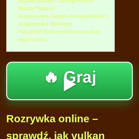
Bezpieczeństwo i Obsługa Klienta
Metody Płatności
Responsywny Design i Kompatybilność z
Urządzeniami Mobilnymi
Przyszłość Rozrywki Online w vulkan
vegas casino
🔥 Graj
▶️
Rozrywka online –
sprawdź, jak vulkan