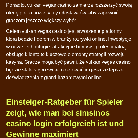
Ponadto,
vulkan vegas casino
zamierza rozszerzyć swoją
ofertę gier o nowe tytuły i dostawców, aby zapewnić
graczom jeszcze większy wybór.
Celem
vulkan vegas casino
jest stworzenie platformy,
która będzie liderem w branży rozrywki online. Inwestycje
w nowe technologie, atrakcyjne bonusy i profesjonalną
obsługę klienta to kluczowe elementy strategii rozwoju
kasyna. Gracze mogą być pewni, że
vulkan vegas casino
będzie stale się rozwijać i oferować im jeszcze lepsze
doświadczenia z grami hazardowymi online.
Einsteiger-Ratgeber für Spieler
zeigt, wie man bei simsinos
casino login erfolgreich ist und
Gewinne maximiert