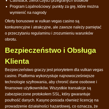
Cashback: zwrot części przegranych środków
Program Lojalnościowy: punkty za grę, które można
wymienić na nagrody
Oferty bonusowe w
vulkan vegas casino
są
konkurencyjne i atrakcyjne, ale zawsze należy pamiętać
o przeczytaniu regulaminu i zrozumieniu warunków
obrotu.
Bezpieczeństwo i Obsługa
Klienta
Bezpieczeństwo graczy jest priorytetem dla
vulkan vegas
casino
. Platforma wykorzystuje najnowocześniejsze
technologie szyfrowania, aby chronić dane osobowe i
finansowe użytkowników. Wszystkie transakcje są
zabezpieczone protokołem SSL, który gwarantuje
poufność danych. Kasyno posiada również licencję na
prowadzenie działalności hazardowej, co oznacza, że