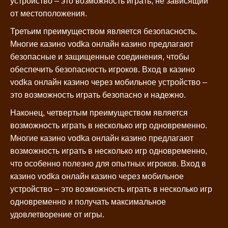
устройство – это возможность играть, не зависящий
от местоположения.
Третьим преимуществом является безопасность.
Многие казино vodka онлайн казино предлагают
безопасные и защищенные соединения, чтобы
обеспечить безопасность игроков. Вход в казино
vodka онлайн казино через мобильное устройство –
это возможность играть безопасно и надежно.
Наконец, четвертым преимуществом является
возможность играть в несколько игр одновременно.
Многие казино vodka онлайн казино предлагают
возможность играть в несколько игр одновременно,
что особенно полезно для опытных игроков. Вход в
казино vodka онлайн казино через мобильное
устройство – это возможность играть в несколько игр
одновременно и получать максимальное
удовлетворение от игры.