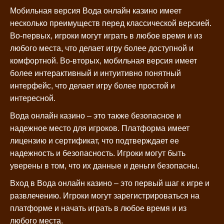
Мобильная версия Вода онлайн казино имеет
несколько преимуществ перед классической версией.
Во-первых, игроки могут играть в любое время и из
любого места, что делает игру более доступной и
комфортной. Во-вторых, мобильная версия имеет
более интерактивный и интуитивно понятный
интерфейс, что делает игру более простой и
интересной.
Вода онлайн казино – это также безопасное и
надежное место для игроков. Платформа имеет
лицензию и сертификат, что подтверждает ее
надежность и безопасность. Игроки могут быть
уверены в том, что их данные и деньги безопасны.
Вход в Вода онлайн казино – это первый шаг к игре и
развлечению. Игроки могут зарегистрироваться на
платформе и начать играть в любое время и из
любого места.