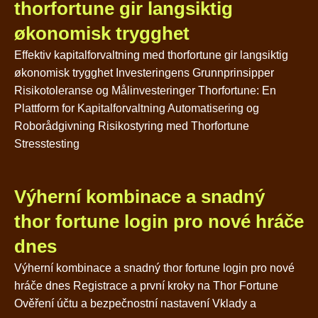
thorfortune gir langsiktig
økonomisk trygghet
Effektiv kapitalforvaltning med thorfortune gir langsiktig
økonomisk trygghet Investeringens Grunnprinsipper
Risikotoleranse og Målinvesteringer Thorfortune: En
Plattform for Kapitalforvaltning Automatisering og
Roborådgivning Risikostyring med Thorfortune
Stresstesting
Výherní kombinace a snadný
thor fortune login pro nové hráče
dnes
Výherní kombinace a snadný thor fortune login pro nové
hráče dnes Registrace a první kroky na Thor Fortune
Ověření účtu a bezpečnostní nastavení Vklady a