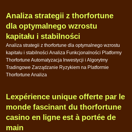
Analiza strategii z thorfortune
dla optymalnego wzrostu
kapitału i stabilności
Analiza strategii z thorfortune dla optymalnego wzrostu
kapitału i stabilności Analiza Funkcjonalności Platformy
Thorfortune Automatyzacja Inwestycji i Algorytmy
Tradingowe Zarządzanie Ryzykiem na Platformie
Thorfortune Analiza
Lexpérience unique offerte par le
monde fascinant du thorfortune
casino en ligne est à portée de
main