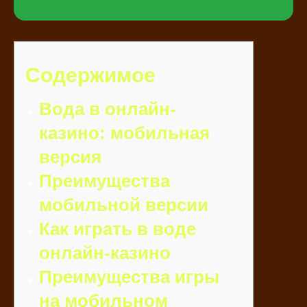
Содержимое
Вода в онлайн-
казино: мобильная
версия
Преимущества
мобильной версии
Как играть в воде
онлайн-казино
Преимущества игры
на мобильном