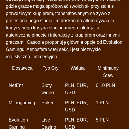
gdzie gracze mogą spróbować swoich sił przy stole z
prawdziwym krupierem, transmitowanym na żywo z
profesjonalnego studia. To doskonała alternatywa dla
tradycyjnego kasyna stacjonarnego, oferująca
autentyczne emocje i interakcję z krupierem oraz innymi
graczami. Casoola proponuję głównie opcje od Evolution
Gamingu. Atmosfera w tej sekcji jest niezwykle
realistyczna i immersyjna.
Dostawca
Typ Gry
Waluta
Minimalny
Staw
NetEnt
Sloty
PLN, EUR,
0,10 PLN
wideo
USD
Microgaming
Poker
PLN, EUR,
1 PLN
USD
Evolution
Live
PLN, EUR,
5 PLN
Gaming
Casino
USD