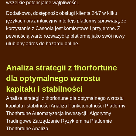
wszelkie potencjalne wątpliwości.
Dodatkowo, dostępność obsługi klienta 24/7 w kilku
językach oraz intuicyjny interfejs platformy sprawiają, że
korzystanie z Casoola jest komfortowe i przyjemne. Z
pewnością warto rozważyć tę platformę jako swój nowy
ulubiony adres do hazardu online.
Analiza strategii z thorfortune
dla optymalnego wzrostu
kapitału i stabilności
Analiza strategii z thorfortune dla optymalnego wzrostu
kapitału i stabilności Analiza Funkcjonalności Platformy
Thorfortune Automatyzacja Inwestycji i Algorytmy
Tradingowe Zarządzanie Ryzykiem na Platformie
Thorfortune Analiza