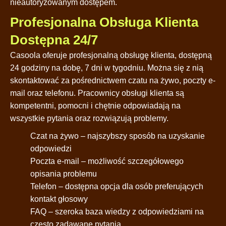
nieautoryzowanym dostępem.
Profesjonalna Obsługa Klienta
Dostępna 24/7
Casoola oferuje profesjonalną obsługę klienta, dostępną
24 godziny na dobę, 7 dni w tygodniu. Można się z nią
skontaktować za pośrednictwem czatu na żywo, poczty e-
mail oraz telefonu. Pracownicy obsługi klienta są
kompetentni, pomocni i chętnie odpowiadają na
wszystkie pytania oraz rozwiązują problemy.
Czat na żywo – najszybszy sposób na uzyskanie
odpowiedzi
Poczta e-mail – możliwość szczegółowego
opisania problemu
Telefon – dostępna opcja dla osób preferujących
kontakt głosowy
FAQ – szeroka baza wiedzy z odpowiedziami na
często zadawane pytania