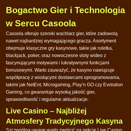
Bogactwo Gier i Technologia
w Sercu Casoola
Casoola oferuje szeroki wachlarz gier, które zadowolą
nawet najbardziej wymagającego gracza. Asortyment
obejmuje klasyczne gry kasynowe, takie jak ruletka,
blackjack, poker, oraz nowoczesne sloty wideo z
fascynującymi motywami i lukratywnymi funkcjami
bonusowymi. Warto zauważyć, że kasyno nawiązuje
współpracę z wiodącymi dostawcami oprogramowania,
takimi jak NetEnt, Microgaming, Play’n GO czy Evolution
Gaming, co gwarantuje wysoką jakość gier,
sprawiedliwość i regularne aktualizacje.
Live Casino – Najbliżej
Atmosfery Tradycyjnego Kasyna
Szczególną uwagę warto zwrócić na sekcję Live Casino,