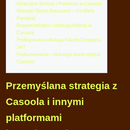
Atrakcyjne Bonusy i Promocje w Casoola
Warunki Obrotu Bonusami – Co Warto
Pamiętać
Bezpieczeństwo i Obsługa Klienta w
Casoola
Profesjonalna Obsługa Klienta Dostępna
24/7
Podsumowanie – dlaczego warto wybrać
Casoola
Przemyślana strategia z
Casoola i innymi
platformami